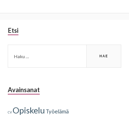
Sivupalkki
Etsi
Haku:
Avainsanat
Opiskelu
Työelämä
CV