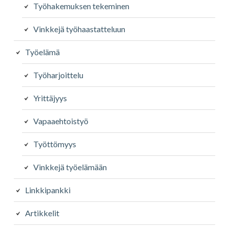
Työhakemuksen tekeminen
Vinkkejä työhaastatteluun
Työelämä
Työharjoittelu
Yrittäjyys
Vapaaehtoistyö
Työttömyys
Vinkkejä työelämään
Linkkipankki
Artikkelit