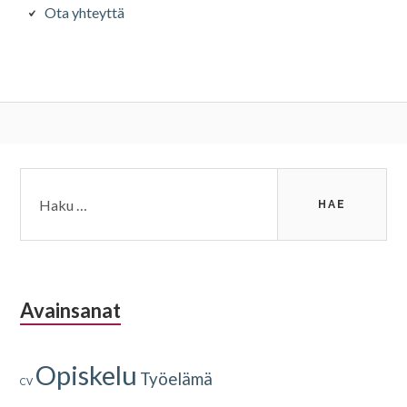
Ota yhteyttä
Alapalkin
Haku:
sivupalkki
Avainsanat
Opiskelu
Työelämä
CV