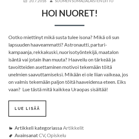
JULKAISTU
KIRJOITTAJA
20.7.2018
SUOMEN SOMALIALAISTEN LIITTO
HOI NUORET!
Ootko miettinyt mikä susta tulee isona? Mikä oli sun
lapsuuden haaveammatti? Astronautti, parturi-
kampaanja, rekkakuski, nuorisotyöntekijä, maatalon
isäntä vai jotain ihan muuta? Haaveilu on tärkeää ja
tavoitteiden asettaminen motivoi tekemään töitä
unelmien saavuttamiseksi. Mikään ei ole liian vaikeaa, jos
on valmis tekemään paljon töitä haaveidensa eteen. Eiks
vaan? Lue tästä mitä kaikkea Uraopas sisältää!
HOI
LUE LISÄÄ
NUORET!
Artikkeli kategoriassa
Artikkelit
Avainsanat
CV
,
Opiskelu