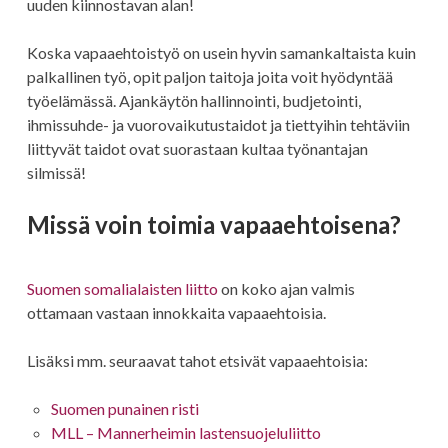
uuden kiinnostavan alan!
Koska vapaaehtoistyö on usein hyvin samankaltaista kuin
palkallinen työ, opit paljon taitoja joita voit hyödyntää
työelämässä. Ajankäytön hallinnointi, budjetointi,
ihmissuhde- ja vuorovaikutustaidot ja tiettyihin tehtäviin
liittyvät taidot ovat suorastaan kultaa työnantajan
silmissä!
Missä voin toimia vapaaehtoisena?
Suomen somalialaisten liitto
on koko ajan valmis
ottamaan vastaan innokkaita vapaaehtoisia.
Lisäksi mm. seuraavat tahot etsivät vapaaehtoisia:
Suomen punainen risti
MLL – Mannerheimin lastensuojeluliitto