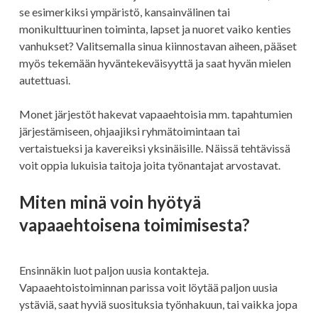
se esimerkiksi ympäristö, kansainvälinen tai
monikulttuurinen toiminta, lapset ja nuoret vaiko kenties
vanhukset? Valitsemalla sinua kiinnostavan aiheen, pääset
myös tekemään hyväntekeväisyyttä ja saat hyvän mielen
autettuasi.
Monet järjestöt hakevat vapaaehtoisia mm. tapahtumien
järjestämiseen, ohjaajiksi ryhmätoimintaan tai
vertaistueksi ja kavereiksi yksinäisille. Näissä tehtävissä
voit oppia lukuisia taitoja joita työnantajat arvostavat.
Miten minä voin hyötyä
vapaaehtoisena toimimisesta?
Ensinnäkin luot paljon uusia kontakteja.
Vapaaehtoistoiminnan parissa voit löytää paljon uusia
ystäviä, saat hyviä suosituksia työnhakuun, tai vaikka jopa