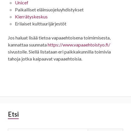
Unicef
Paikalliset eläinsuojeluyhdistykset
Kierrätyskeskus
Erilaiset kulttuurijärjestöt
Jos haluat lisää tietoa vapaaehtoisena toimimisesta,
kannattaa suunnata
https://www.vapaaehtoistyo.fi/
sivustolle. Siellä listataan eri paikkakunnilla toimivia
tahoja jotka kaipaavat vapaaehtoisia.
Sivupalkki
Etsi