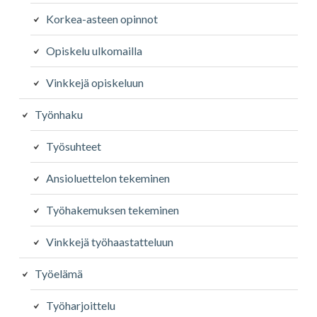
Korkea-asteen opinnot
Opiskelu ulkomailla
Vinkkejä opiskeluun
Työnhaku
Työsuhteet
Ansioluettelon tekeminen
Työhakemuksen tekeminen
Vinkkejä työhaastatteluun
Työelämä
Työharjoittelu