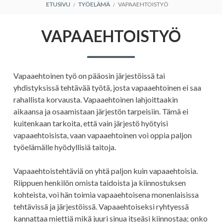
MURUPOLKU
ETUSIVU
TYÖELÄMÄ
VAPAAEHTOISTYÖ
VAPAAEHTOISTYÖ
Vapaaehtoinen työ on pääosin järjestöissä tai
yhdistyksissä tehtävää työtä, josta vapaaehtoinen ei saa
rahallista korvausta. Vapaaehtoinen lahjoittaakin
aikaansa ja osaamistaan järjestön tarpeisiin. Tämä ei
kuitenkaan tarkoita, että vain järjestö hyötyisi
vapaaehtoisista, vaan vapaaehtoinen voi oppia paljon
työelämälle hyödyllisiä taitoja.
Vapaaehtoistehtäviä on yhtä paljon kuin vapaaehtoisia.
Riippuen henkilön omista taidoista ja kiinnostuksen
kohteista, voi hän toimia vapaaehtoisena monenlaisissa
tehtävissä ja järjestöissä. Vapaaehtoiseksi ryhtyessä
kannattaa miettiä mikä juuri sinua itseäsi kiinnostaa; onko