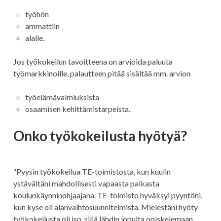
työhön
ammattiin
alalle.
Jos työkokeilun tavoitteena on arvioida paluuta
työmarkkinoille, palautteen pitää sisältää mm. arvion
työelämävalmiuksista
osaamisen kehittämistarpeista.
Onko työkokeilusta hyötyä?
“Pyysin työkokeilua TE-toimistosta, kun kuulin
ystävältäni mahdollisesti vapaasta paikasta
koulunkäynninohjaajana. TE-toimisto hyväksyi pyyntöni,
kun kyse oli alanvaihtosuunnitelmista. Mielestäni hyöty
työkokeilusta oli iso, sillä lähdin lopulta opiskelemaan