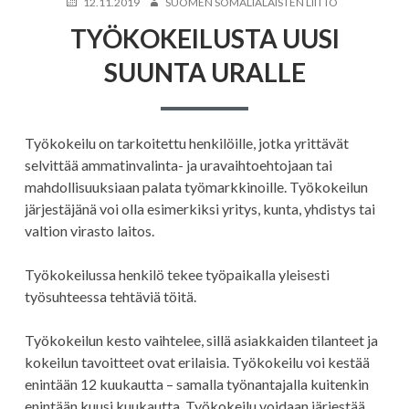
JULKAISTU
KIRJOITTAJA
12.11.2019
SUOMEN SOMALIALAISTEN LIITTO
TYÖKOKEILUSTA UUSI
SUUNTA URALLE
Työkokeilu on tarkoitettu henkilöille, jotka yrittävät
selvittää ammatinvalinta- ja uravaihtoehtojaan tai
mahdollisuuksiaan palata työmarkkinoille. Työkokeilun
järjestäjänä voi olla esimerkiksi yritys, kunta, yhdistys tai
valtion virasto laitos.
Työkokeilussa henkilö tekee työpaikalla yleisesti
työsuhteessa tehtäviä töitä.
Työkokeilun kesto vaihtelee, sillä asiakkaiden tilanteet ja
kokeilun tavoitteet ovat erilaisia. Työkokeilu voi kestää
enintään 12 kuukautta – samalla työnantajalla kuitenkin
enintään kuusi kuukautta. Työkokeilu voidaan järjestää