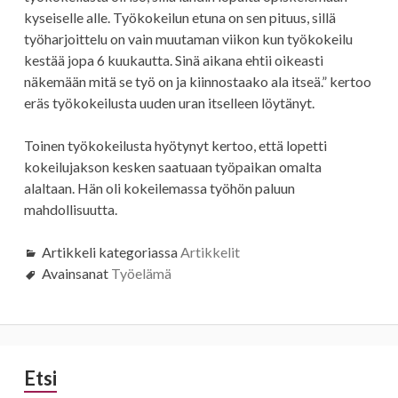
kyseiselle alle. Työkokeilun etuna on sen pituus, sillä
työharjoittelu on vain muutaman viikon kun työkokeilu
kestää jopa 6 kuukautta. Sinä aikana ehtii oikeasti
näkemään mitä se työ on ja kiinnostaako ala itseä.” kertoo
eräs työkokeilusta uuden uran itselleen löytänyt.
Toinen työkokeilusta hyötynyt kertoo, että lopetti
kokeilujakson kesken saatuaan työpaikan omalta
alaltaan. Hän oli kokeilemassa työhön paluun
mahdollisuutta.
Artikkeli kategoriassa
Artikkelit
Avainsanat
Työelämä
Sivupalkki
Etsi