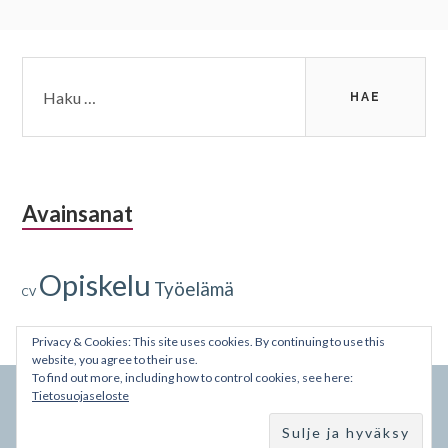
Alapalkin
Haku:
sivupalkki
Avainsanat
Opiskelu
Työelämä
CV
Privacy & Cookies: This site uses cookies. By continuing to use this
website, you agree to their use.
To find out more, including how to control cookies, see here:
Tietosuojaseloste
Voimanlähteenä WordPress
·
Teeman Toivo Lite tekijä
Foxland