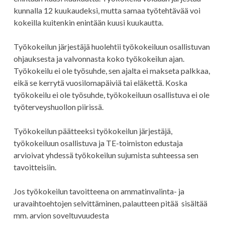
kunnalla 12 kuukaudeksi, mutta samaa työtehtävää voi
kokeilla kuitenkin enintään kuusi kuukautta.
Työkokeilun järjestäjä huolehtii työkokeiluun osallistuvan
ohjauksesta ja valvonnasta koko työkokeilun ajan.
Työkokeilu ei ole työsuhde, sen ajalta ei makseta palkkaa,
eikä se kerrytä vuosilomapäiviä tai eläkettä. Koska
työkokeilu ei ole työsuhde, työkokeiluun osallistuva ei ole
työterveyshuollon piirissä.
Työkokeilun päätteeksi työkokeilun järjestäjä,
työkokeiluun osallistuva ja TE-toimiston edustaja
arvioivat yhdessä työkokeilun sujumista suhteessa sen
tavoitteisiin.
Jos työkokeilun tavoitteena on ammatinvalinta- ja
uravaihtoehtojen selvittäminen, palautteen pitää sisältää
mm. arvion soveltuvuudesta